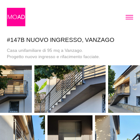
#147B NUOVO INGRESSO, VANZAGO
Casa unifamiliare di 95 mq a Vanzago.
Progetto nuovo ingresso e rifacimento facciate.